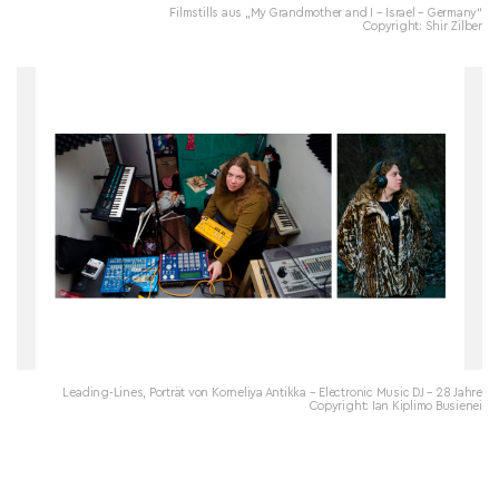
Filmstills aus „My Grandmother and I – Israel – Germany“
Copyright: Shir Zilber
Leading-Lines, Porträt von Korneliya Antikka – Electronic Music DJ – 28 Jahre
Copyright: Ian Kiplimo Busienei