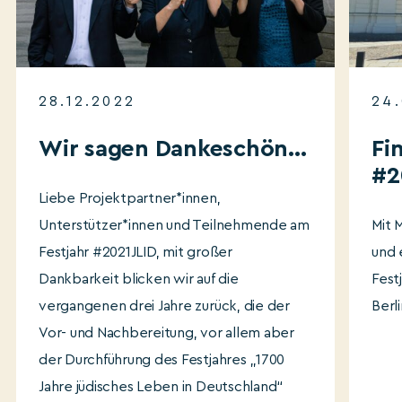
28.12.2022
24
Wir sagen Dankeschön…
Fi
#2
Liebe Projektpartner*innen,
Unterstützer*innen und Teilnehmende am
Mit 
Festjahr #2021JLID, mit großer
und 
Dankbarkeit blicken wir auf die
Fest
vergangenen drei Jahre zurück, die der
Berl
Vor- und Nachbereitung, vor allem aber
der Durchführung des Festjahres „1700
Jahre jüdisches Leben in Deutschland“