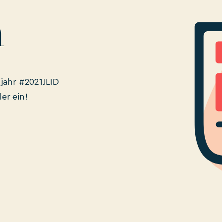
n
jahr #2021JLID
er ein!