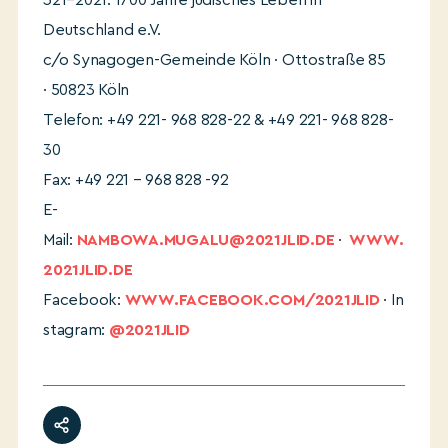
321–2021: 1700 Jahre jüdisches Leben in
Deutschland e.V.
c/o Synagogen-Gemeinde Köln · Ottostraße 85
· 50823 Köln
Telefon: +49 221- 968 828-22 & +49 221- 968 828-
30
Fax: +49 221 – 968 828 -92
E-
Mail:
NAMBOWA.MUGALU@2021JLID.DE
·
WWW.
2021JLID.DE
Facebook:
WWW.FACEBOOK.COM/2021JLID
· In
stagram:
@2021JLID