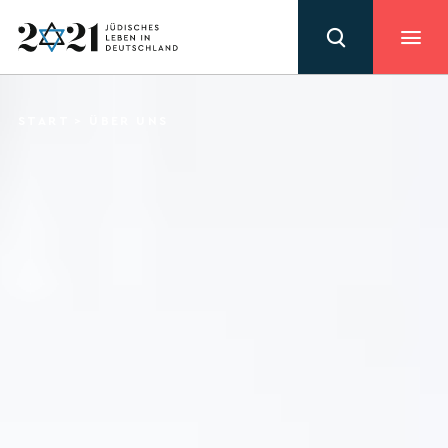
START
>
ÜBER UNS