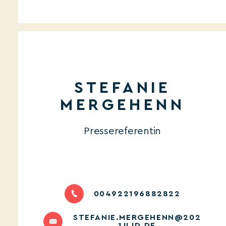
STEFANIE
MERGEHENN
Pressereferentin
004922196882822
STEFANIE.MERGEHENN@202
1JLID.DE