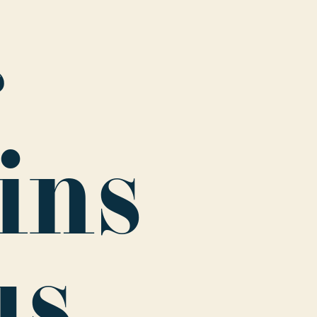
r
ins
us