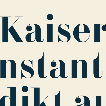
Kaise
nstant
dikt a