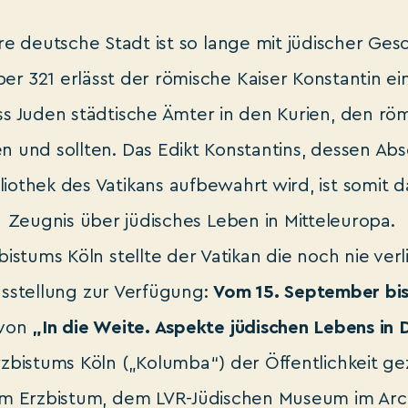
e deutsche Stadt ist so lange mit jüdischer Ges
er 321 erlässt der römische Kaiser Konstantin ein
s Juden städtische Ämter in den Kurien, den rö
n und sollten. Das Edikt Konstantins, dessen Abs
liothek des Vatikans aufbewahrt wird, ist somit da
Zeugnis über jüdisches Leben in Mitteleuropa.
istums Köln stellte der Vatikan die noch nie ver
Ausstellung zur Verfügung:
Vom 15. September bis
 von
„In die Weite. Aspekte jüdischen Lebens in
istums Köln („Kolumba“) der Öffentlichkeit gez
 Erzbistum, dem LVR-Jüdischen Museum im Arch