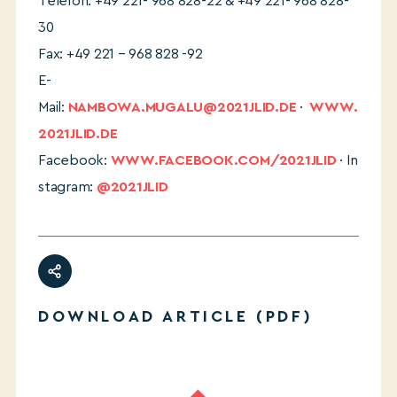
Telefon: +49 221- 968 828-22 & +49 221- 968 828-
30
Fax: +49 221 – 968 828 -92
E-
Mail:
NAMBOWA.MUGALU@2021JLID.DE
·
WWW.
2021JLID.DE
Facebook:
WWW.FACEBOOK.COM/2021JLID
· In
stagram:
@2021JLID
DOWNLOAD ARTICLE (PDF)