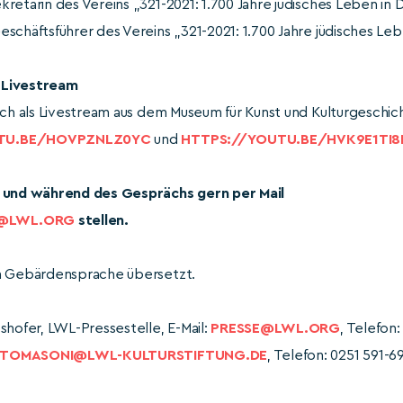
kretärin des Vereins „321-2021: 1.700 Jahre jüdisches Leben in
Geschäftsführer des Vereins „321-2021: 1.700 Jahre jüdisches Le
 Livestream
ich als Livestream aus dem Museum für Kunst und Kulturgeschi
TU.BE/HOVPZNLZ0YC
und
HTTPS://YOUTU.BE/HVK9E1TI8
r und während des Gesprächs gern per Mail
R@LWL.ORG
stellen.
in Gebärdensprache übersetzt.
shofer, LWL-Pressestelle, E-Mail:
PRESSE@LWL.ORG
, Telefon
.TOMASONI@LWL-KULTURSTIFTUNG.DE
, Telefon: 0251 591-6