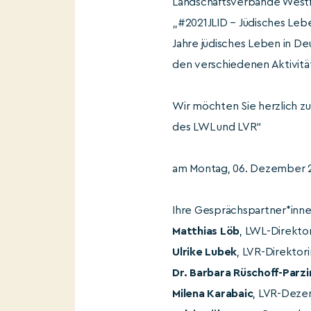
Landschaftsverbände Westfa
„#2021JLID – Jüdisches Lebe
Jahre jüdisches Leben in De
den verschiedenen Aktivitä
Wir möchten Sie herzlich z
des LWL und LVR“
am Montag, 06. Dezember 20
Ihre Gesprächspartner*inne
Matthias Löb
, LWL-Direkto
Ulrike Lubek
, LVR-Direktori
Dr. Barbara Rüschoff-Parz
Milena Karabaic
, LVR-Dezer