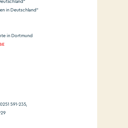
 Deutschland“
ben in Deutschland“
chte in Dortmund
BE
: 0251 591-235,
929