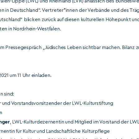
len-Lippe (LWL) und Rheinland (LVR) anlässlich des bundesw
n in Deutschland“. Vertreter*innen der Verbände und des Träg
utschland“ blicken zurück auf diesen kulturellen Höhepunkt und
ten in Nordrhein-Westfalen.
um Pressegespräch „Jüdisches Leben sichtbar machen. Bilanz 
21 um 11 Uhr einladen.
n sind:
r und Vorstandsvorsitzender der LWL-Kulturstiftung
n
inger
, LWL-Kulturdezernentin und Mitglied im Vorstand der LWL
nentin für Kultur und Landschaftliche Kulturpflege