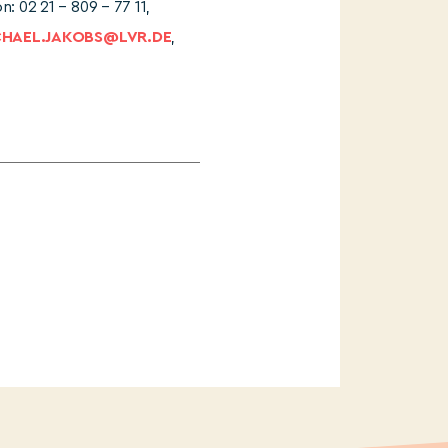
on: 02 21 – 809 – 77 11,
CHAEL.JAKOBS@LVR.DE
,