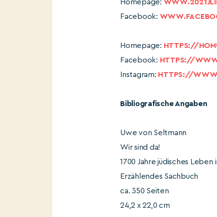
Homepage:
WWW.2021JLI
Facebook:
WWW.FACEBOO
Homepage:
HTTPS://HOM
Facebook:
HTTPS://WWW
Instagram:
HTTPS://WWW
Bibliografische Angaben
Uwe von Seltmann
Wir sind da!
1700 Jahre jüdisches Leben 
Erzählendes Sachbuch
ca. 350 Seiten
24,2 x 22,0 cm