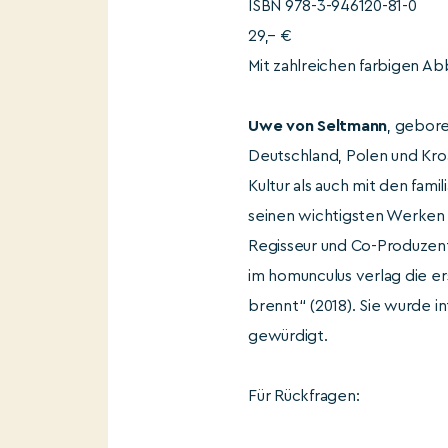
ISBN 978-3-946120-81-0
29,– €
Mit zahlreichen farbigen A
Uwe von Seltmann
, gebore
Deutschland, Polen und Kroa
Kultur als auch mit den fam
seinen wichtigsten Werken 
Regisseur und Co-Produzent
im homunculus verlag die er
brennt“ (2018). Sie wurde i
gewürdigt.
Für Rückfragen: