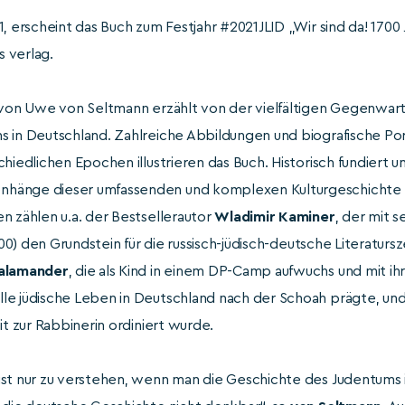
, erscheint das Buch zum Festjahr #2021JLID „Wir sind da! 1700 
 verlag.
 von Uwe von Seltmann erzählt von der vielfältigen Gegenwart
 in Deutschland. Zahlreiche Abbildungen und biografische Port
hiedlichen Epochen illustrieren das Buch. Historisch fundiert u
hänge dieser umfassenden und komplexen Kulturgeschichte 
n zählen u.a. der Bestsellerautor
Wladimir Kaminer
, der mit 
0) den Grundstein für die russisch-jüdisch-deutsche Literaturs
Salamander
, die als Kind in einem DP-Camp aufwuchs und mit ih
le jüdische Leben in Deutschland nach der Schoah prägte, un
it zur Rabbinerin ordiniert wurde.
st nur zu verstehen, wenn man die Geschichte des Judentums 