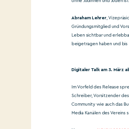
ohne Jüdinnen und Juden is
Abraham Lehrer
, Vizepräs
Gründungsmitglied und Vorsi
Leben sichtbar und erlebbar
beigetragen haben und bis h
Digitaler Talk am 3. März a
Im Vorfeld des Release spr
Schreiber, Vorsitzender des
Community wie auch das Bu
Media Kanälen des Vereins s