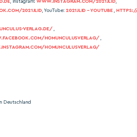
D.DE
, Instagram:
WWW.INSTAGRAM.COM/2021JLID
,
K.COM/2021JLID
, YouTube:
2021JLID – YOUTUBE
,
HTTPS:/
UNCULUS-VERLAG.DE/
,
.FACEBOOK.COM/HOMUNCULUSVERLAG/
,
.INSTAGRAM.COM/HOMUNCULUSVERLAG/
in Deutschland