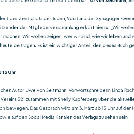
t die deutsche Geschichte nicht denkbar“, so
von Seltmann
, A
ident des Zentralrats der Juden, Vorstand der Synagogen-Geme
tzender der Mitgliederversammlung erklärt hierzu: „Wir wollen
 machen. Wir wollen zeigen, wer wir sind, wie wir leben und w
eute beitragen. Es ist ein wichtiger Anteil, den dieses Buch g
b 15 Uhr
echen Autor Uwe von Seltmann, Vorwortschreiberin Linda Rache
 Vereins 321 zusammen mit Shelly Kupferberg über die aktuelle
ch bewegen. Das Gespräch wird am 3. März ab 15 Uhr auf der
owie auf den Social Media Kanälen des Verlags zu sehen sein.