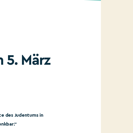
 5. März
te des Judentums in
enkbar.“