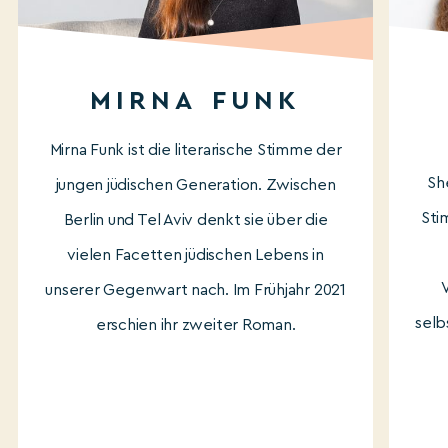
MIRNA FUNK
Mirna Funk ist die literarische Stimme der
Sh
jungen jüdischen Generation. Zwischen
Sti
Berlin und Tel Aviv denkt sie über die
vielen Facetten jüdischen Lebens in
V
unserer Gegenwart nach. Im Frühjahr 2021
selb
erschien ihr zweiter Roman.