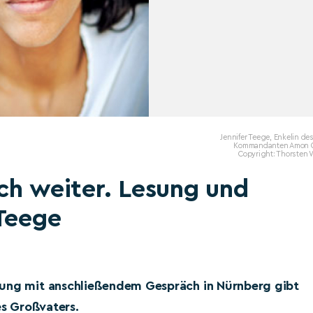
Jennifer Teege, Enkelin de
Kommandanten Amon 
Copyright: Thorsten 
ch weiter. Lesung und
 Teege
sung mit anschließendem Gespräch in Nürnberg gibt
es Großvaters.