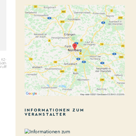
s KZ-
Göth
Wulff
INFORMATIONEN ZUM
VERANSTALTER