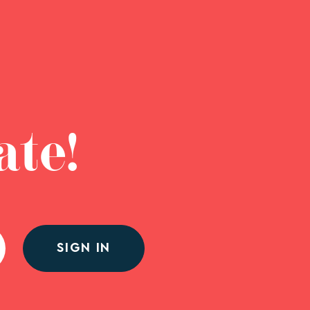
ate!
SIGN IN