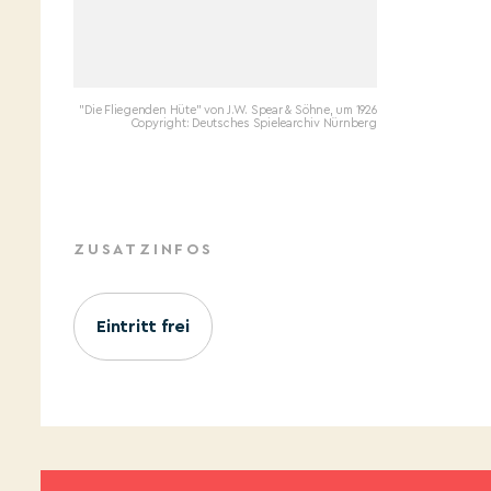
"Die Fliegenden Hüte" von J.W. Spear & Söhne, um 1926
Copyright: Deutsches Spielearchiv Nürnberg
ZUSATZINFOS
Eintritt frei