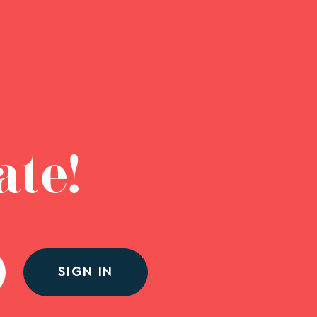
ate!
SIGN IN