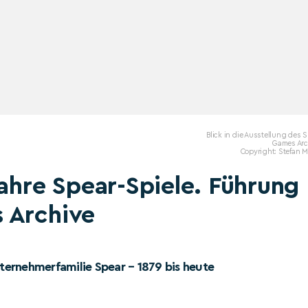
Blick in die Ausstellung des 
Games Arc
Copyright: Stefan 
Jahre Spear-Spiele. Führung
 Archive
nternehmerfamilie Spear – 1879 bis heute