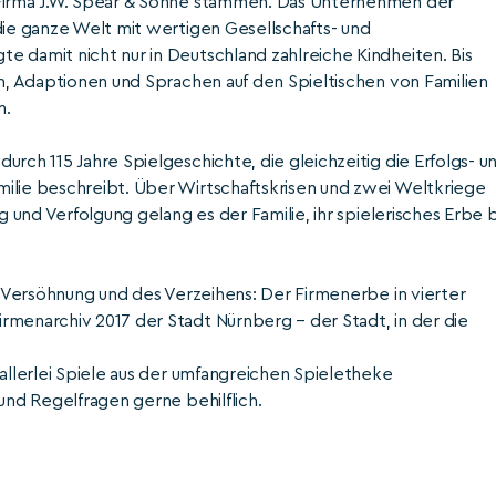
 Firma J.W. Spear & Söhne stammen. Das Unternehmen der
die ganze Welt mit wertigen Gesellschafts- und
e damit nicht nur in Deutschland zahlreiche Kindheiten. Bis
en, Adaptionen und Sprachen auf den Spieltischen von Familien
n.
rch 115 Jahre Spielgeschichte, die gleichzeitig die Erfolgs- u
ilie beschreibt. Über Wirtschaftskrisen und zwei Weltkriege
g und Verfolgung gelang es der Familie, ihr spielerisches Erbe b
er Versöhnung und des Verzeihens: Der Firmenerbe in vierter
rmenarchiv 2017 der Stadt Nürnberg – der Stadt, in der die
 allerlei Spiele aus der umfangreichen Spieletheke
und Regelfragen gerne behilflich.