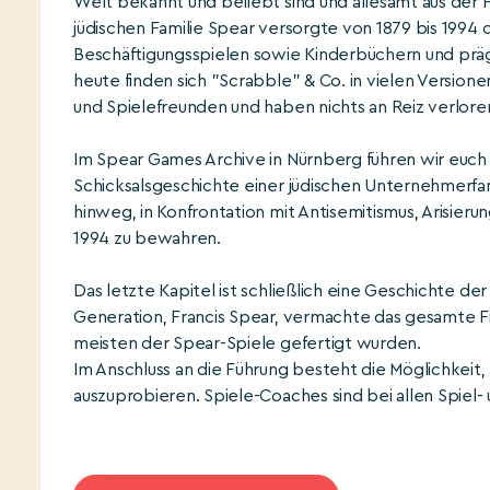
Welt bekannt und beliebt sind und allesamt aus der
jüdischen Familie Spear versorgte von 1879 bis 1994 
Beschäftigungsspielen sowie Kinderbüchern und prägt
heute finden sich "Scrabble" & Co. in vielen Version
und Spielefreunden und haben nichts an Reiz verlore
Im Spear Games Archive in Nürnberg führen wir euch du
Schicksalsgeschichte einer jüdischen Unternehmerfam
hinweg, in Konfrontation mit Antisemitismus, Arisierun
1994 zu bewahren.
Das letzte Kapitel ist schließlich eine Geschichte d
Generation, Francis Spear, vermachte das gesamte Fi
meisten der Spear-Spiele gefertigt wurden.
Im Anschluss an die Führung besteht die Möglichkeit,
auszuprobieren. Spiele-Coaches sind bei allen Spiel- 