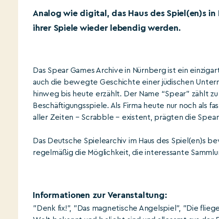
Analog wie digital, das Haus des Spiel(en)s i
ihrer Spiele wieder lebendig werden.
Das Spear Games Archive in Nürnberg ist ein einzigar
auch die bewegte Geschichte einer jüdischen Untern
hinweg bis heute erzählt. Der Name “Spear” zählt z
Beschäftigungsspiele. Als Firma heute nur noch als f
aller Zeiten – Scrabble – existent, prägten die Spear
Das Deutsche Spielearchiv im Haus des Spiel(en)s bew
regelmäßig die Möglichkeit, die interessante Samml
Informationen zur Veranstaltung:
"Denk fix!", "Das magnetische Angelspiel", "Die flie