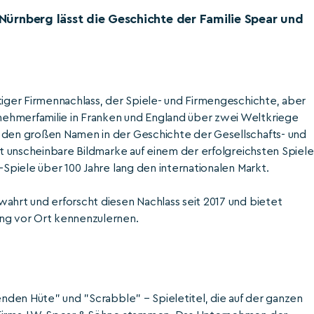
n Nürnberg lässt die Geschichte der Familie Spear und
tiger Firmennachlass, der Spiele- und Firmengeschichte, aber
ehmerfamilie in Franken und England über zwei Weltkriege
u den großen Namen in der Geschichte der Gesellschafts- und
ast unscheinbare Bildmarke auf einem der erfolgreichsten Spiele
-Spiele über 100 Jahre lang den internationalen Markt.
ahrt und erforscht diesen Nachlass seit 2017 und bietet
ung vor Ort kennenzulernen.
genden Hüte" und "Scrabble" – Spieletitel, die auf der ganzen