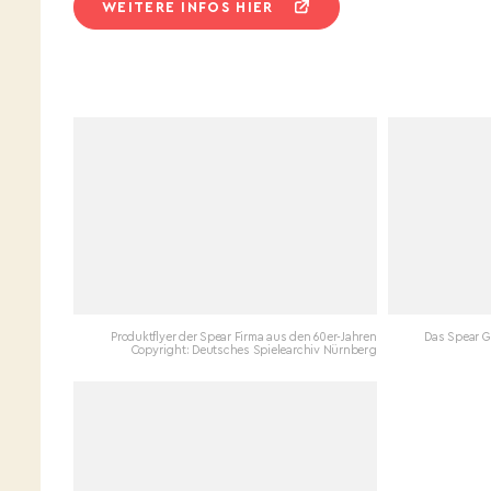
WEITERE INFOS HIER
Produktflyer der Spear Firma aus den 60er-Jahren
Das Spear G
Copyright: Deutsches Spielearchiv Nürnberg