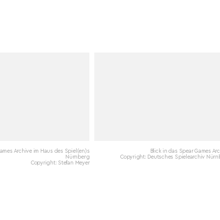
ames Archive im Haus des Spiel(en)s
Blick in das Spear Games Ar
Nürnberg
Copyright: Deutsches Spielearchiv Nürn
Copyright: Stefan Meyer