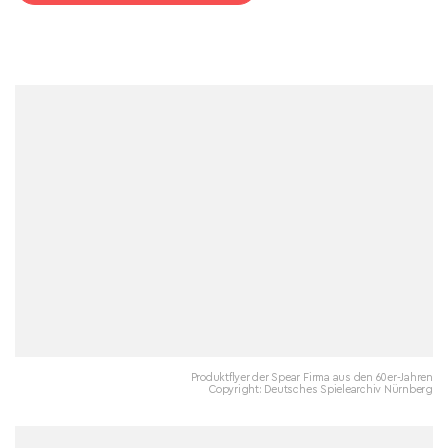
Produktflyer der Spear Firma aus den 60er-Jahren
Copyright: Deutsches Spielearchiv Nürnberg