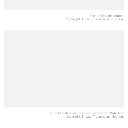
Szenenbild Lumpenpott
Copyright: Theater Traumbaum - Bochum
Szenenbild Märzstürme an der brennenden Ruhr 1920
Copyright: Theater Traumbaum - Bochum