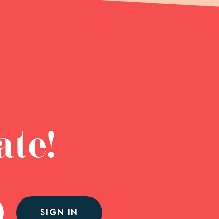
ate!
SIGN IN