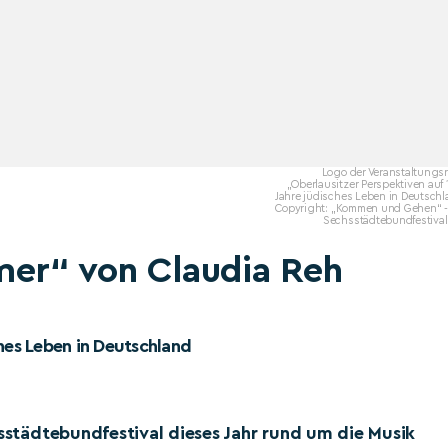
Logo der Veranstaltungsr
„Oberlausitzer Perspektiven auf
Jahre jüdisches Leben in Deutsch
Copyright: „Kommen und Gehen“ -
Sechsstädtebundfestival!
zmer“ von Claudia Reh
ches Leben in Deutschland
hsstädtebundfestival dieses Jahr rund um die Musik