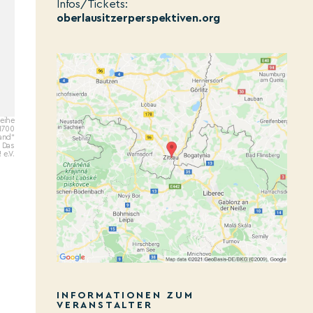
Infos/Tickets:
oberlausitzerperspektiven.org
eihe
 1700
land“
 Das
 e.V.
INFORMATIONEN ZUM
VERANSTALTER