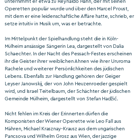
unternimmt er etwa zu Reynaldo Hahn, der mit seinen
Operetten populär wurde und über den Marcel Proust,
mit dem er eine leidenschaftliche Affäre hatte, schrieb, er
setze intuitiv in Musik um, was er betrachte.
Im Mittelpunkt der Spielhandlung steht die in Köln-
Mülheim ansässige Sängerin Lea, dargestellt von Dalia
Schaechter. In der Nacht des Pessach-Festes erscheinen
ihr die Geister ihrer weiblichen Ahnen wie ihrer Ururoma
Rachele und weiterer Persönlichkeiten des jüdischen
Lebens. Ebenfalls zur Handlung gehören der Geiger
Leyser Janowskij, der von John Heuzenroeder gespielt
wird, und Israel Teitelbaum, der Schächter der jüdischen
Gemeinde Mülheim, dargestellt von Stefan Hadžić.
Nicht fehlen im Kreis der Erinnerten dürfen die
Komponisten der Wiener Operette wie Leo Fall aus
Mähren, Michael Krasznay-Krausz aus dem ungarischen
Pancsova und Wilhelm Grosz aus Wien, der jazzige