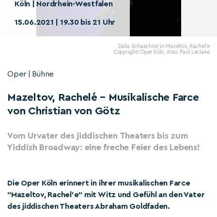
Köln | Nordrhein-Westfalen
15.06.2021 | 19.30 bis 21 Uhr
Dalia Schaechter in Mazeltov, Rachel'e
Copyright: Oper Köln, Foto: Paul Leclaire
Oper | Bühne
Mazeltov, Rachel´e – Musikalische Farce
von Christian von Götz
Vom Urvater des jiddischen Theaters bis zum
Yiddish Broadway: eine freche Feier des Lebens!
Die Oper Köln erinnert in ihrer musikalischen Farce
"Mazeltov, Rachel’e" mit Witz und Gefühl an den Vater
des jiddischen Theaters Abraham Goldfaden.