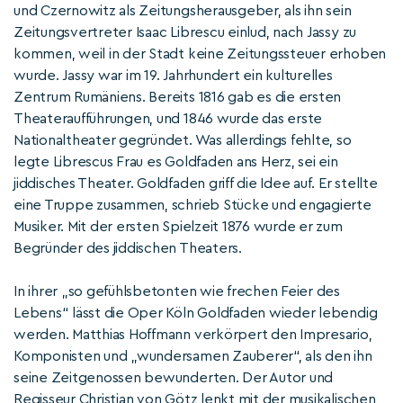
und Czernowitz als Zeitungsherausgeber, als ihn sein
Zeitungsvertreter Isaac Librescu einlud, nach Jassy zu
kommen, weil in der Stadt keine Zeitungssteuer erhoben
wurde. Jassy war im 19. Jahrhundert ein kulturelles
Zentrum Rumäniens. Bereits 1816 gab es die ersten
Theateraufführungen, und 1846 wurde das erste
Nationaltheater gegründet. Was allerdings fehlte, so
legte Librescus Frau es Goldfaden ans Herz, sei ein
jiddisches Theater. Goldfaden griff die Idee auf. Er stellte
eine Truppe zusammen, schrieb Stücke und engagierte
Musiker. Mit der ersten Spielzeit 1876 wurde er zum
Begründer des jiddischen Theaters.
In ihrer „so gefühlsbetonten wie frechen Feier des
Lebens“ lässt die Oper Köln Goldfaden wieder lebendig
werden. Matthias Hoffmann verkörpert den Impresario,
Komponisten und „wundersamen Zauberer“, als den ihn
seine Zeitgenossen bewunderten. Der Autor und
Regisseur Christian von Götz lenkt mit der musikalischen