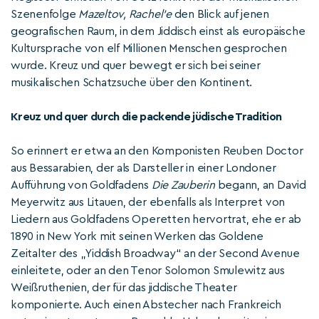
Szenenfolge
Mazeltov, Rachel’e
den Blick auf jenen
geografischen Raum, in dem Jiddisch einst als europäische
Kultursprache von elf Millionen Menschen gesprochen
wurde. Kreuz und quer bewegt er sich bei seiner
musikalischen Schatzsuche über den Kontinent.
Kreuz und quer durch die packende jüdische Tradition
So erinnert er etwa an den Komponisten Reuben Doctor
aus Bessarabien, der als Darsteller in einer Londoner
Aufführung von Goldfadens
Die Zauberin
begann, an David
Meyerwitz aus Litauen, der ebenfalls als Interpret von
Liedern aus Goldfadens Operetten hervortrat, ehe er ab
1890 in New York mit seinen Werken das Goldene
Zeitalter des „Yiddish Broadway“ an der Second Avenue
einleitete, oder an den Tenor Solomon Smulewitz aus
Weißruthenien, der für das jiddische Theater
komponierte. Auch einen Abstecher nach Frankreich