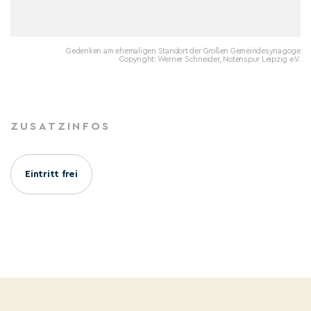
Gedenken am ehemaligen Standort der Großen Gemeindesynagoge
Copyright: Werner Schneider, Notenspur Leipzig e.V.
ZUSATZINFOS
Eintritt frei