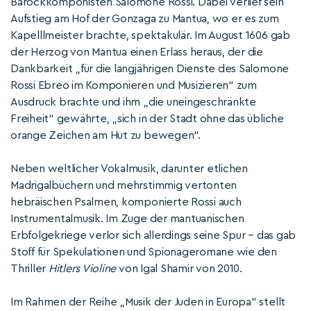
Barockkomponisten Salomone Rossi. Dabei verlief sein
Aufstieg am Hof der Gonzaga zu Mantua, wo er es zum
Kapelllmeister brachte, spektakulär. Im August 1606 gab
der Herzog von Mantua einen Erlass heraus, der die
Dankbarkeit „für die langjährigen Dienste des Salomone
Rossi Ebreo im Komponieren und Musizieren“ zum
Ausdruck brachte und ihm „die uneingeschränkte
Freiheit“ gewährte, „sich in der Stadt ohne das übliche
orange Zeichen am Hut zu bewegen“.
Neben weltlicher Vokalmusik, darunter etlichen
Madrigalbüchern und mehrstimmig vertonten
hebräischen Psalmen, komponierte Rossi auch
Instrumentalmusik. Im Zuge der mantuanischen
Erbfolgekriege verlor sich allerdings seine Spur – das gab
Stoff für Spekulationen und Spionageromane wie den
Thriller
Hitlers Violine
von Igal Shamir von 2010.
Im Rahmen der Reihe „Musik der Juden in Europa“ stellt