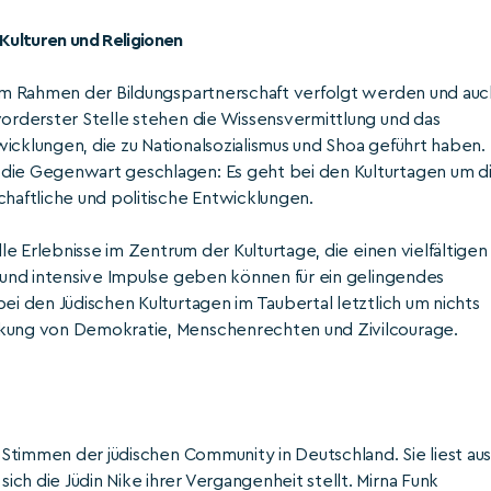
 Kulturen und Religionen
e im Rahmen der Bildungspartnerschaft verfolgt werden und auc
vorderster Stelle stehen die Wissensvermittlung und das
icklungen, die zu Nationalsozialismus und Shoa geführt haben.
 die Gegenwart geschlagen: Es geht bei den Kulturtagen um d
chaftliche und politische Entwicklungen.
lle Erlebnisse im Zentrum der Kulturtage, die einen vielfältigen
n und intensive Impulse geben können für ein gelingendes
ei den Jüdischen Kulturtagen im Taubertal letztlich um nichts
rkung von Demokratie, Menschenrechten und Zivilcourage.
n Stimmen der jüdischen Community in Deutschland. Sie liest au
ch die Jüdin Nike ihrer Vergangenheit stellt. Mirna Funk