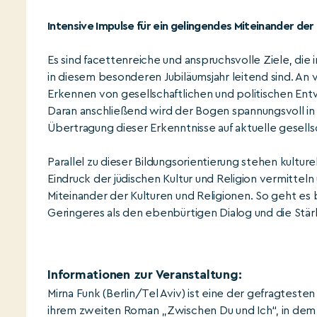
Intensive Impulse für ein gelingendes Miteinander der
Es sind facettenreiche und anspruchsvolle Ziele, di
in diesem besonderen Jubiläumsjahr leitend sind. An 
Erkennen von gesellschaftlichen und politischen Entw
Daran anschließend wird der Bogen spannungsvoll in
Übertragung dieser Erkenntnisse auf aktuelle gesells
Parallel zu dieser Bildungsorientierung stehen kulture
Eindruck der jüdischen Kultur und Religion vermittel
Miteinander der Kulturen und Religionen. So geht es b
Geringeres als den ebenbürtigen Dialog und die Stä
Informationen zur Veranstaltung:
Mirna Funk (Berlin/Tel Aviv) ist eine der gefragteste
ihrem zweiten Roman „Zwischen Du und Ich“, in dem si