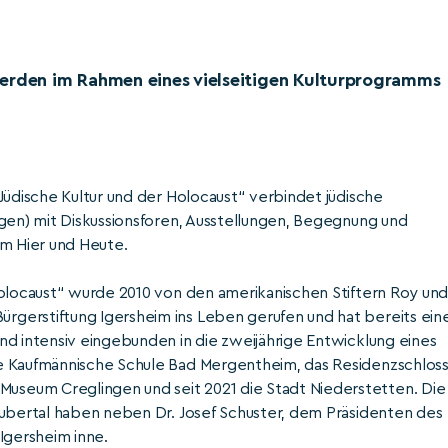
werden im Rahmen eines vielseitigen Kulturprogramms
Jüdische Kultur und der Holocaust“ verbindet jüdische
ngen) mit Diskussionsforen, Ausstellungen, Begegnung und
im Hier und Heute.
Holocaust“ wurde 2010 von den amerikanischen Stiftern Roy un
gerstiftung Igersheim ins Leben gerufen und hat bereits ein
nd intensiv eingebunden in die zweijährige Entwicklung eines
e Kaufmännische Schule Bad Mergentheim, das Residenzschlos
seum Creglingen und seit 2021 die Stadt Niederstetten. Die
aubertal haben neben Dr. Josef Schuster, dem Präsidenten des
Igersheim inne.