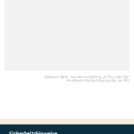
Gäste aus Berlin - aus der Ausstellung „Im Fluss der Zeit“
Privatbesitz Wanda Strozczynska, um 1920
Sicherheitshinweise