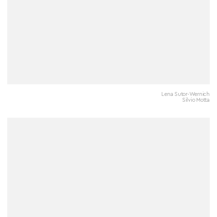
Lena Sutor-Wernich
Silvio Motta