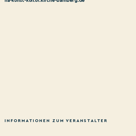
ha-kunst-kultur.kirche-bamberg.de
INFORMATIONEN ZUM VERANSTALTER