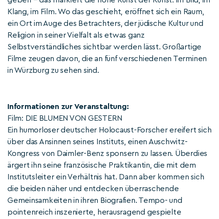
geben – das markiert die hohe Kunst der Kunst: im Bild, im
Klang, im Film. Wo das geschieht, eröffnet sich ein Raum,
ein Ort im Auge des Betrachters, der jüdische Kultur und
Religion in seiner Vielfalt als etwas ganz
Selbstverständliches sichtbar werden lässt. Großartige
Filme zeugen davon, die an fünf verschiedenen Terminen
in Würzburg zu sehen sind.
Informationen zur Veranstaltung:
Film: DIE BLUMEN VON GESTERN
Ein humorloser deutscher Holocaust-Forscher ereifert sich
über das Ansinnen seines Instituts, einen Auschwitz-
Kongress von Daimler-Benz sponsern zu lassen. Überdies
ärgert ihn seine französische Praktikantin, die mit dem
Institutsleiter ein Verhältnis hat. Dann aber kommen sich
die beiden näher und entdecken überraschende
Gemeinsamkeiten in ihren Biografien. Tempo- und
pointenreich inszenierte, herausragend gespielte