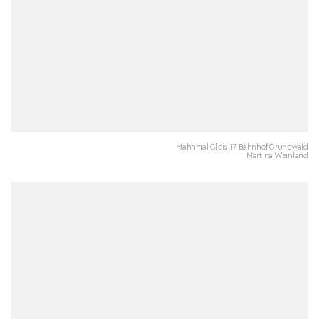
Mahnmal Gleis 17 Bahnhof Grunewald
Martina Weinland