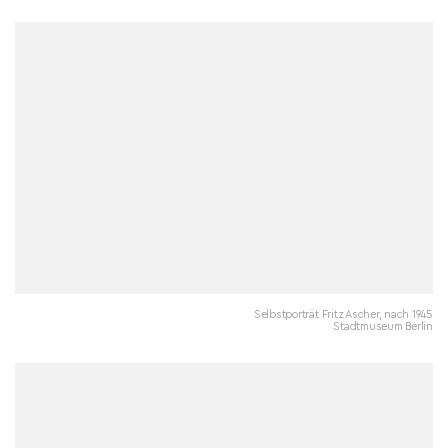
Selbstporträt Fritz Ascher, nach 1945
Stadtmuseum Berlin