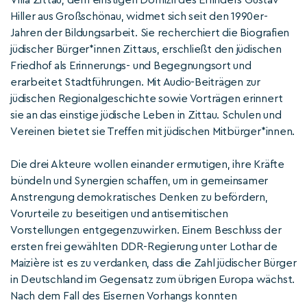
Villa Zittau, dem einstigen Domizil des Erfinders Gustav
Hiller aus Großschönau, widmet sich seit den 1990er-
Jahren der Bildungsarbeit. Sie recherchiert die Biografien
jüdischer Bürger*innen Zittaus, erschließt den jüdischen
Friedhof als Erinnerungs- und Begegnungsort und
erarbeitet Stadtführungen. Mit Audio-Beiträgen zur
jüdischen Regionalgeschichte sowie Vorträgen erinnert
sie an das einstige jüdische Leben in Zittau. Schulen und
Vereinen bietet sie Treffen mit jüdischen Mitbürger*innen.
Die drei Akteure wollen einander ermutigen, ihre Kräfte
bündeln und Synergien schaffen, um in gemeinsamer
Anstrengung demokratisches Denken zu befördern,
Vorurteile zu beseitigen und antisemitischen
Vorstellungen entgegenzuwirken. Einem Beschluss der
ersten frei gewählten DDR-Regierung unter Lothar de
Maizière ist es zu verdanken, dass die Zahl jüdischer Bürger
in Deutschland im Gegensatz zum übrigen Europa wächst.
Nach dem Fall des Eisernen Vorhangs konnten