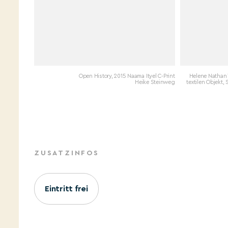
Open History, 2015 Naama Ityel C-Print
Helene Nathan V
Heike Steinweg
textilen Objekt,
ZUSATZINFOS
Eintritt frei