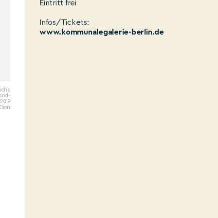
Eintritt frei
Infos/Tickets:
www.kommunalegalerie-berlin.de
buchs
and-
 2019
Elion