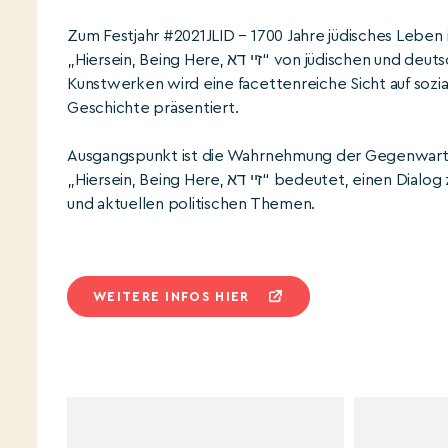
Zum Festjahr #2021JLID – 1700 Jahre jüdisches Leben 
„Hiersein, Being Here, זיי דא“ von jüdischen und deutschen Künstler*innen, die in Berlin leben. Mit multimedialen
Kunstwerken wird eine facettenreiche Sicht auf sozial
Geschichte präsentiert.
Ausgangspunkt ist die Wahrnehmung der Gegenwart mit
„Hiersein, Being Here, זיי דא“ bedeutet, einen Dialog zu schaffen: zum Hier und Jetzt, zur jüdisch-deutschen Geschichte
und aktuellen politischen Themen.
WEITERE INFOS HIER