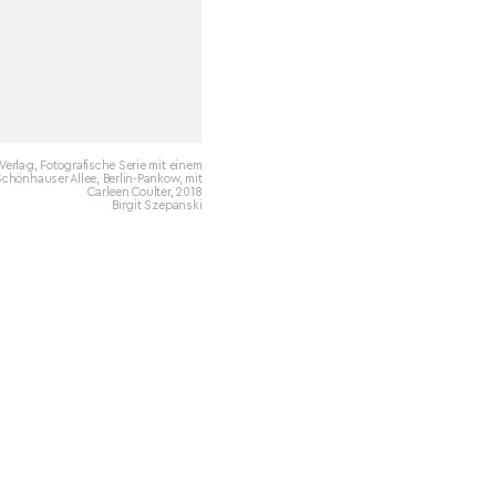
erlag, Fotografische Serie mit einem
 Schönhauser Allee, Berlin-Pankow, mit
Carleen Coulter, 2018
Birgit Szepanski