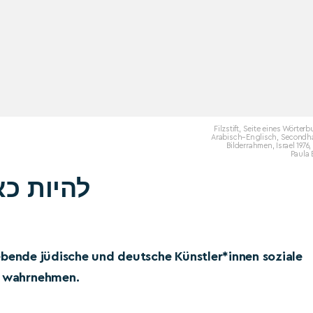
Filzstift, Seite eines Wörter
Arabisch–Englisch, Secondh
Bilderrahmen, Israel 1976,
Paula 
ein, Being Here, להיות כאן
n lebende jüdische und deutsche Künstler*innen soziale
te wahrnehmen.