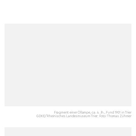
Fragment einer Öllampe, ca. 4. Jh., Fund 1901 in Trier
GDKE/Rheinisches Landesmuseum Trier; Foto: Thomas Zühmer