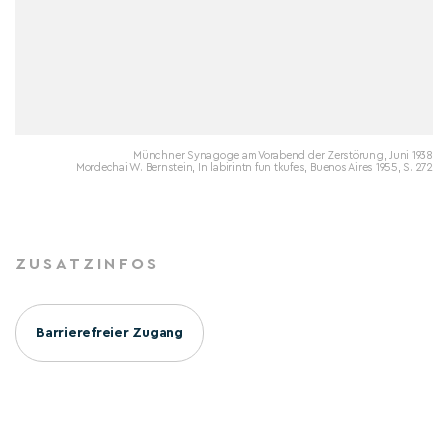
Münchner Synagoge am Vorabend der Zerstörung, Juni 1938
Mordechai W. Bernstein, In labirintn fun tkufes, Buenos Aires 1955, S. 272
ZUSATZINFOS
Barrierefreier Zugang