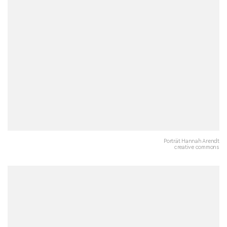
Porträt Hannah Arendt
creative commons