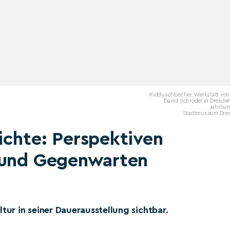
Kidduschbecher, Werkstatt von
David Schrödel in Dresden
Jahrhun
Stadtmuseum Dre
ichte: Perspektiven
 und Gegenwarten
r in seiner Dauerausstellung sichtbar.