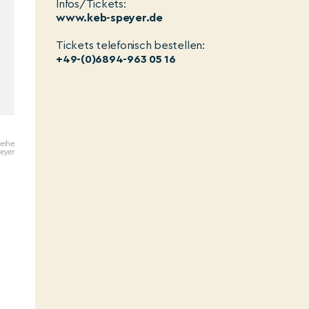
Infos/Tickets:
www.keb-speyer.de
Tickets telefonisch bestellen:
+49-(0)6894-963 05 16
reihe
eyer