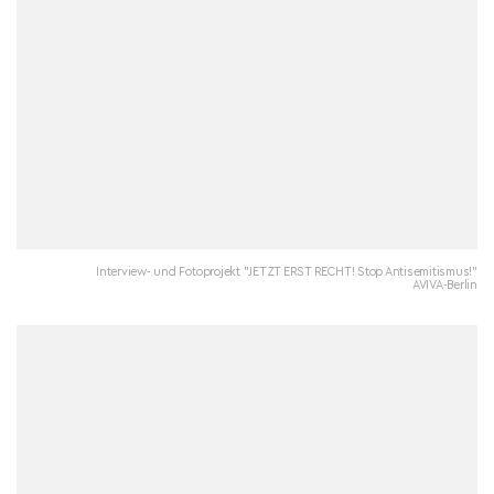
Interview- und Fotoprojekt "JETZT ERST RECHT! Stop Antisemitismus!"
AVIVA-Berlin