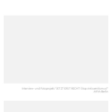
Interview- und Fotoprojekt "JETZT ERST RECHT! Stop Antisemitismus!"
AVIVA-Berlin