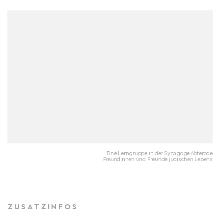
Eine Lerngruppe in der Synagoge Abterode
Freundinnen und Freunde jüdischen Lebens
ZUSATZINFOS