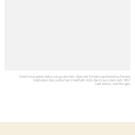
Geschwungene Abkürzungszeichen über der Einleitungsformel auf einem
Grabstein des jüdischen Friedhofs Köln-Deutz aus dem Jahr 1857
Axel Joerss, Leichlingen