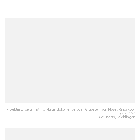
Projektmitarbeiterin Anna Martin dokumentiert den Grabstein von Moses Rindskopf,
gest. 1774
Axel Joerss, Leichlingen