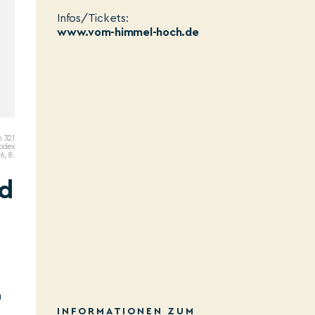
Infos/Tickets:
www.vom-himmel-hoch.de
n 321
Codex
6, 8.
nd
n
INFORMATIONEN ZUM