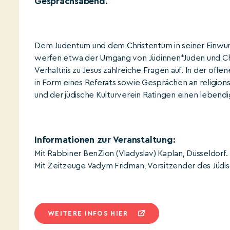
Gesprächsabend.
Dem Judentum und dem Christentum in seiner Einwurz
werfen etwa der Umgang von Jüdinnen*Juden und Chr
Verhältnis zu Jesus zahlreiche Fragen auf. In der o
in Form eines Referats sowie Gesprächen an religio
und der jüdische Kulturverein Ratingen einen lebend
Informationen zur Veranstaltung:
Mit Rabbiner BenZion (Vladyslav) Kaplan, Düsseldorf.
Mit Zeitzeuge Vadym Fridman, Vorsitzender des Jüdis
WEITERE INFOS HIER