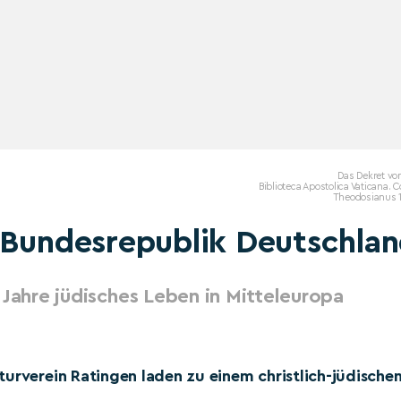
Das Dekret vo
Biblioteca Apostolica Vaticana. 
Theodosianus 1
 Bundesrepublik Deutschla
 Jahre jüdisches Leben in Mitteleuropa
turverein Ratingen laden zu einem christlich-jüdische