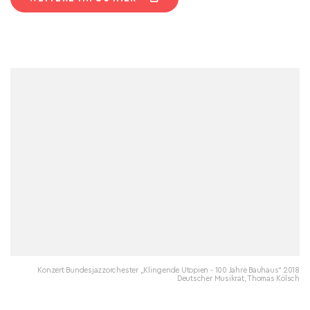
Konzert Bundesjazzorchester „Klingende Utopien - 100 Jahre Bauhaus“ 2018
Deutscher Musikrat, Thomas Kölsch