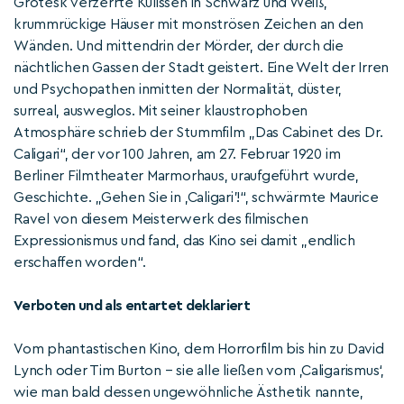
Grotesk verzerrte Kulissen in Schwarz und Weiß,
krummrückige Häuser mit monströsen Zeichen an den
Wänden. Und mittendrin der Mörder, der durch die
nächtlichen Gassen der Stadt geistert. Eine Welt der Irren
und Psychopathen inmitten der Normalität, düster,
surreal, ausweglos. Mit seiner klaustrophoben
Atmosphäre schrieb der Stummfilm „Das Cabinet des Dr.
Caligari“, der vor 100 Jahren, am 27. Februar 1920 im
Berliner Filmtheater Marmorhaus, uraufgeführt wurde,
Geschichte. „Gehen Sie in ,Caligari'!“, schwärmte Maurice
Ravel von diesem Meisterwerk des filmischen
Expressionismus und fand, das Kino sei damit „endlich
erschaffen worden“.
Verboten und als entartet deklariert
Vom phantastischen Kino, dem Horrorfilm bis hin zu David
Lynch oder Tim Burton – sie alle ließen vom ‚Caligarismus‘,
wie man bald dessen ungewöhnliche Ästhetik nannte,