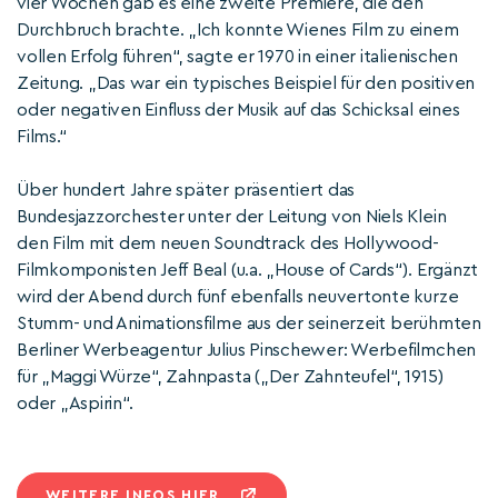
vier Wochen gab es eine zweite Premiere, die den
Durchbruch brachte. „Ich konnte Wienes Film zu einem
vollen Erfolg führen“, sagte er 1970 in einer italienischen
Zeitung. „Das war ein typisches Beispiel für den positiven
oder negativen Einfluss der Musik auf das Schicksal eines
Films.“
Über hundert Jahre später präsentiert das
Bundesjazzorchester unter der Leitung von Niels Klein
den Film mit dem neuen Soundtrack des Hollywood-
Filmkomponisten Jeff Beal (u.a. „House of Cards“). Ergänzt
wird der Abend durch fünf ebenfalls neuvertonte kurze
Stumm- und Animationsfilme aus der seinerzeit berühmten
Berliner Werbeagentur Julius Pinschewer: Werbefilmchen
für „Maggi Würze“, Zahnpasta („Der Zahnteufel“, 1915)
oder „Aspirin“.
WEITERE INFOS HIER