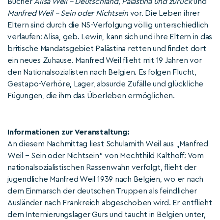
Bücher
Alisa Weil – Deutschland, Palästina und zurück
und
Manfred Weil – Sein oder Nichtsein
vor. Die Leben ihrer
Eltern sind durch die NS-Verfolgung völlig unterschiedlich
verlaufen: Alisa, geb. Lewin, kann sich und ihre Eltern in das
britische Mandatsgebiet Palästina retten und findet dort
ein neues Zuhause. Manfred Weil flieht mit 19 Jahren vor
den Nationalsozialisten nach Belgien. Es folgen Flucht,
Gestapo-Verhöre, Lager, absurde Zufälle und glückliche
Fügungen, die ihm das Überleben ermöglichen.
Informationen zur Veranstaltung:
An diesem Nachmittag liest Schulamith Weil aus „Manfred
Weil – Sein oder Nichtsein“ von Mechthild Kalthoff: Vom
nationalsozialistischen Rassenwahn verfolgt, flieht der
jugendliche Manfred Weil 1939 nach Belgien, wo er nach
dem Einmarsch der deutschen Truppen als feindlicher
Ausländer nach Frankreich abgeschoben wird. Er entflieht
dem Internierungslager Gurs und taucht in Belgien unter,