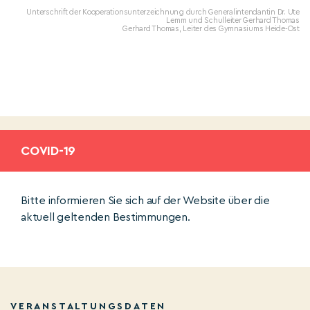
Unterschrift der Kooperationsunterzeichnung durch Generalintendantin Dr. Ute
Lemm und Schulleiter Gerhard Thomas
Gerhard Thomas, Leiter des Gymnasiums Heide-Ost
COVID-19
Bitte informieren Sie sich auf der Website über die
aktuell geltenden Bestimmungen.
VERANSTALTUNGSDATEN