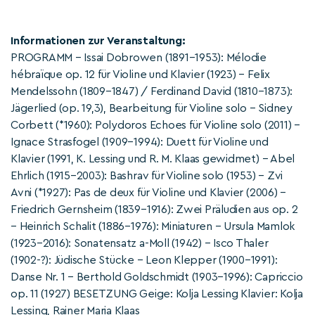
Informationen zur Veranstaltung:
PROGRAMM – Issai Dobrowen (1891–1953): Mélodie
hébraïque op. 12 für Violine und Klavier (1923) – Felix
Mendelssohn (1809–1847) / Ferdinand David (1810–1873):
Jägerlied (op. 19,3), Bearbeitung für Violine solo – Sidney
Corbett (*1960): Polydoros Echoes für Violine solo (2011) –
Ignace Strasfogel (1909–1994): Duett für Violine und
Klavier (1991, K. Lessing und R. M. Klaas gewidmet) – Abel
Ehrlich (1915–2003): Bashrav für Violine solo (1953) – Zvi
Avni (*1927): Pas de deux für Violine und Klavier (2006) –
Friedrich Gernsheim (1839–1916): Zwei Präludien aus op. 2
– Heinrich Schalit (1886–1976): Miniaturen – Ursula Mamlok
(1923–2016): Sonatensatz a-Moll (1942) – Isco Thaler
(1902-?): Jüdische Stücke – Leon Klepper (1900–1991):
Danse Nr. 1 – Berthold Goldschmidt (1903–1996): Capriccio
op. 11 (1927) BESETZUNG Geige: Kolja Lessing Klavier: Kolja
Lessing, Rainer Maria Klaas