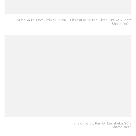
Sharon Ya'ari, From Birds, 2017-2020, Fiber-Base Gelatin Silver Print, 44 x 56 cm
Sharon Ya'ari
Sharon Ya'ari, Bnei Or, Beersheba, 2018
Sharon Ya'ari