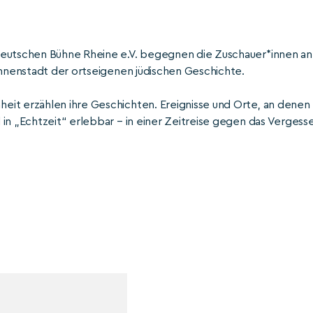
deutschen Bühne Rheine e.V. begegnen die Zuschauer*innen an
Innenstadt der ortseigenen jüdischen Geschichte.
eit erzählen ihre Geschichten. Ereignisse und Orte, an denen
in „Echtzeit“ erlebbar – in einer Zeitreise gegen das Vergess