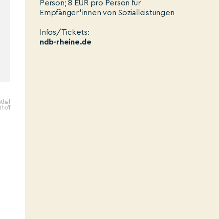
Person; 8 EUR pro Person für
Empfänger*innen von Sozialleistungen
Infos/Tickets:
ndb-rheine.de
nthal
thoff