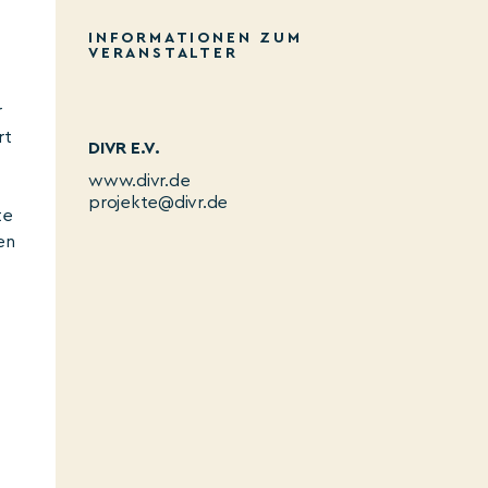
INFORMATIONEN ZUM
VERANSTALTER
r
rt
DIVR E.V.
www.divr.de
projekte@divr.de
te
en