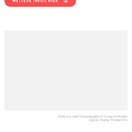
WEITERE INFOS HIER
Seite aus dem Kriegstagebuch Susanne Vogels
Agnes Stieda, Privatarchiv