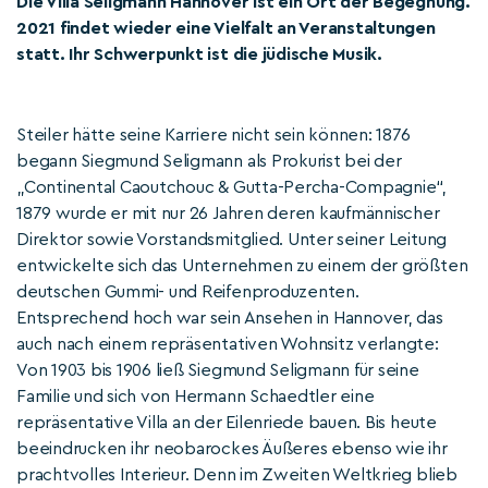
Die Villa Seligmann Hannover ist ein Ort der Begegnung.
2021 findet wieder eine Vielfalt an Veranstaltungen
statt. Ihr Schwerpunkt ist die jüdische Musik.
Steiler hätte seine Karriere nicht sein können: 1876
begann Siegmund Seligmann als Prokurist bei der
„Continental Caoutchouc & Gutta-Percha-Compagnie“,
1879 wurde er mit nur 26 Jahren deren kaufmännischer
Direktor sowie Vorstandsmitglied. Unter seiner Leitung
entwickelte sich das Unternehmen zu einem der größten
deutschen Gummi- und Reifenproduzenten.
Entsprechend hoch war sein Ansehen in Hannover, das
auch nach einem repräsentativen Wohnsitz verlangte:
Von 1903 bis 1906 ließ Siegmund Seligmann für seine
Familie und sich von Hermann Schaedtler eine
repräsentative Villa an der Eilenriede bauen. Bis heute
beeindrucken ihr neobarockes Äußeres ebenso wie ihr
prachtvolles Interieur. Denn im Zweiten Weltkrieg blieb