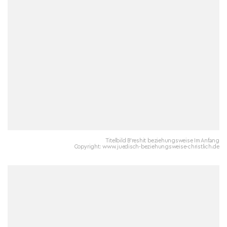
Titelbild B'reshit beziehungsweise Im Anfang
Copyright: www.juedisch-beziehungsweise-christlich.de