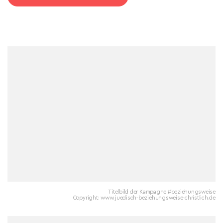
Titelbild der Kampagne #beziehungsweise
Copyright: www.juedisch-beziehungsweise-christlich.de