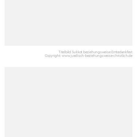
Titelbild Sukkot beziehungsweise Erntedankfest
Copyright: www.juedisch-beziehungsweise-christlich.de