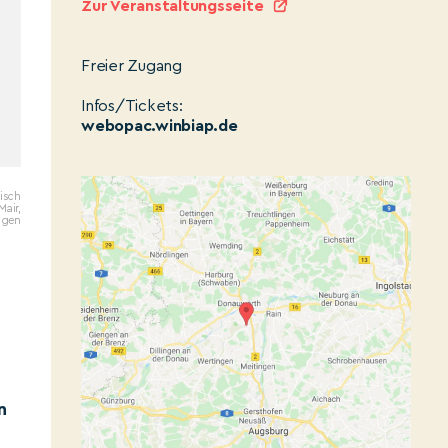
Zur Veranstaltungsseite
Freier Zugang
Infos/Tickets:
webopac.winbiap.de
isch
Mair,
ngen
n