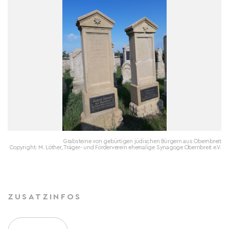
Grabsteine von gebürtigen jüdischen Bürgern aus Obernbreit
Copyright: M. Löther, Träger- und Förderverein ehemalige Synagoge Obernbreit e.V.
ZUSATZINFOS