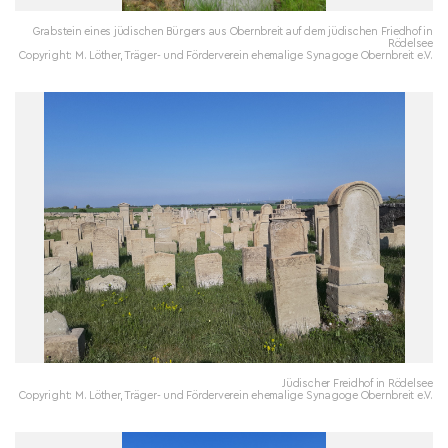
Grabstein eines jüdischen Bürgers aus Obernbreit auf dem jüdischen Friedhof in
Rödelsee
Copyright: M. Löther, Träger- und Förderverein ehemalige Synagoge Obernbreit e.V.
Jüdischer Freidhof in Rödelsee
Copyright: M. Löther, Träger- und Förderverein ehemalige Synagoge Obernbreit e.V.