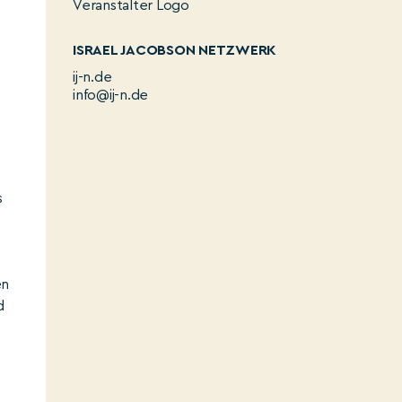
ISRAEL JACOBSON NETZWERK
ij-n.de
info@ij-n.de
s
n
en
d