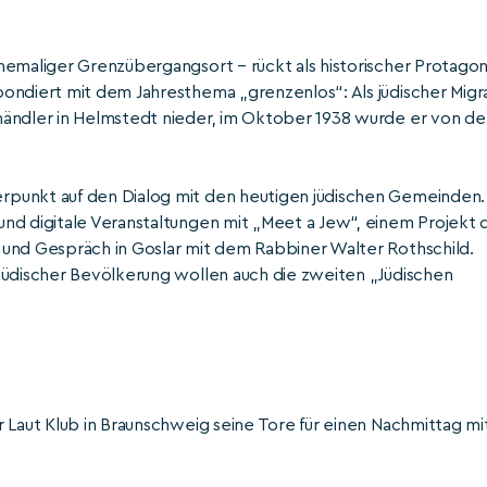
hemaliger Grenzübergangsort – rückt als historischer Protagon
ondiert mit dem Jahresthema „grenzenlos“: Als jüdischer Migr
händler in Helmstedt nieder, im Oktober 1938 wurde er von de
rpunkt auf den Dialog mit den heutigen jüdischen Gemeinden.
nd digitale Veranstaltungen mit „Meet a Jew“, einem Projekt 
 und Gespräch in Goslar mit dem Rabbiner Walter Rothschild.
jüdischer Bevölkerung wollen auch die zweiten „Jüdischen
 Laut Klub in Braunschweig seine Tore für einen Nachmittag mi