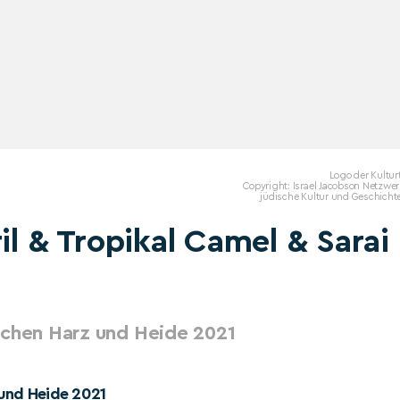
Logo der Kultur
Copyright: Israel Jacobson Netzwer
jüdische Kultur und Geschichte
il & Tropikal Camel & Sarai
schen Harz und Heide 2021
 und Heide 2021