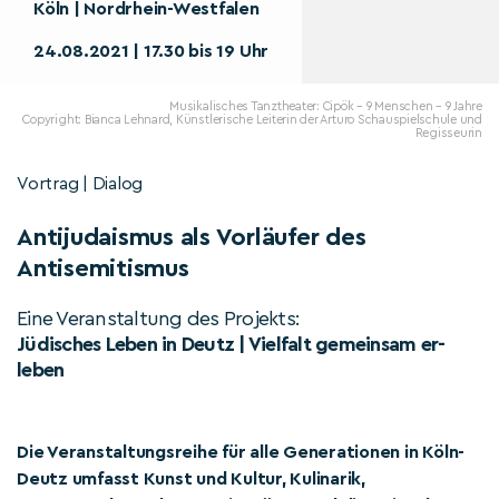
Köln | Nordrhein-Westfalen
24.08.2021 | 17.30 bis 19 Uhr
Musikalisches Tanztheater: Cipök – 9 Menschen – 9 Jahre
Copyright: Bianca Lehnard, Künstlerische Leiterin der Arturo Schauspielschule und
Regisseurin
Vortrag | Dialog
Antijudaismus als Vorläufer des
Antisemitismus
Eine Veranstaltung des Projekts:
Jüdisches Leben in Deutz | Vielfalt gemeinsam er-
leben
Die Veranstaltungsreihe für alle Generationen in Köln-
Deutz umfasst Kunst und Kultur, Kulinarik,