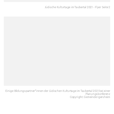
Jüdische Kulturtage im Taubertal 2021 - Flyer Seite 2
Einige Bildungspartner*innen der Jüdischen Kulturtage im Taubertal 2021 bei einer
Planungskonferenz
Copyright: Gemeinde Igersheim